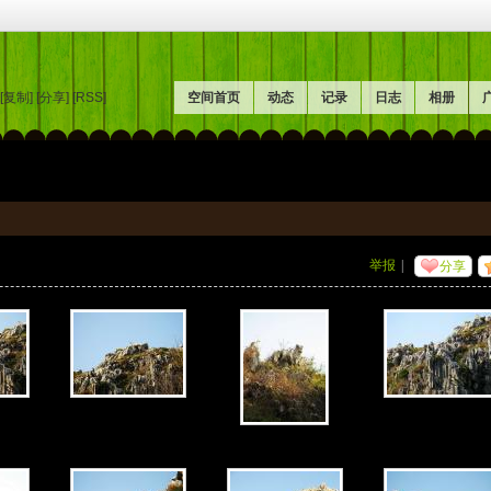
[复制]
[分享]
[RSS]
空间首页
动态
记录
日志
相册
举报
|
分享