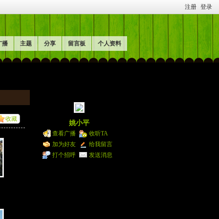
注册
登录
广播
主题
分享
留言板
个人资料
收藏
姚小平
查看广播
收听TA
加为好友
给我留言
打个招呼
发送消息