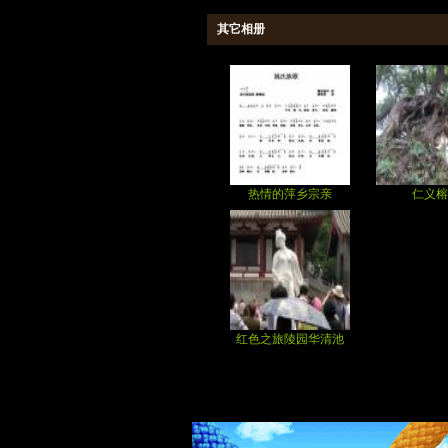
其它相册
热情的萍乡宗亲
仁义榕
红色之旅陵园华清池