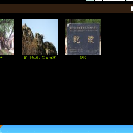
树
铺门石城，仁义石林
乾陵