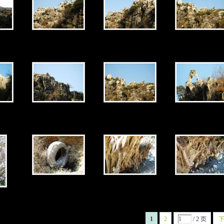
1
2
/ 2 页