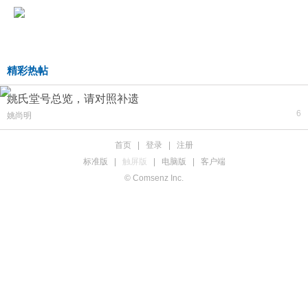
精彩热帖
姚氏堂号总览，请对照补遗
6
姚尚明
首页
|
登录
|
注册
标准版
|
触屏版
|
电脑版
|
客户端
© Comsenz Inc.